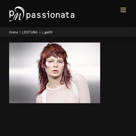
Skip
to
content
Home
|
LEISTUNG
|
i_gw09